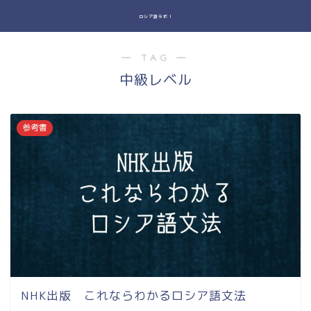
ロシア語ラボ！
― TAG ―
中級レベル
参考書
NHK出版 これならわかるロシア語文法