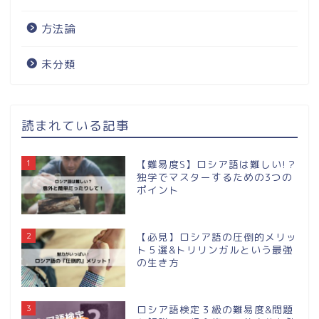
方法論
未分類
読まれている記事
1
【難易度S】ロシア語は難しい!？
独学でマスターするための3つの
ポイント
2
【必見】ロシア語の圧倒的メリッ
ト５選&トリリンガルという最強
の生き方
3
ロシア語検定３級の難易度&問題