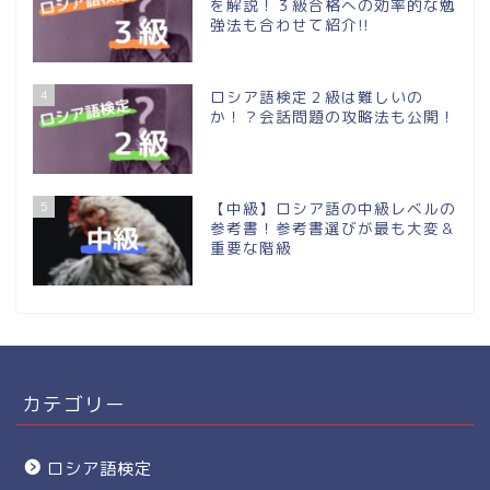
を解説！３級合格への効率的な勉
強法も合わせて紹介!!
4
ロシア語検定２級は難しいの
か！？会話問題の攻略法も公開！
5
【中級】ロシア語の中級レベルの
参考書！参考書選びが最も大変＆
重要な階級
カテゴリー
ロシア語検定